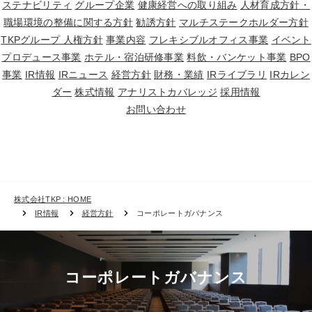
ステナビリティ
グループ企業
健康経営への取り組み
人材育成方針・
職場環境の整備に関する方針
勧誘方針
マルチステークホルダー方針
TKPグループ 人権方針
事業内容
フレキシブルオフィス事業
イベント
プロデュース事業
ホテル・宿泊研修事業
料飲・バンケット事業
BPO
事業
IR情報
IRニュース
経営方針
財務・業績
IRライブラリ
IRカレン
ダー
株式情報
アナリストカバレッジ
採用情報
お問い合わせ
株式会社TKP : HOME
IR情報
経営方針
コーポレートガバナンス
コーポレートガバナンス