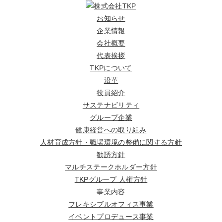
お知らせ
企業情報
会社概要
代表挨拶
TKPについて
沿革
役員紹介
サステナビリティ
グループ企業
健康経営への取り組み
人材育成方針・職場環境の整備に関する方針
勧誘方針
マルチステークホルダー方針
TKPグループ 人権方針
事業内容
フレキシブルオフィス事業
イベントプロデュース事業