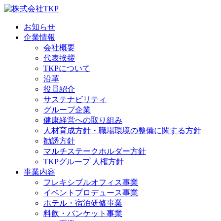
お知らせ
企業情報
会社概要
代表挨拶
TKPについて
沿革
役員紹介
サステナビリティ
グループ企業
健康経営への取り組み
人材育成方針・職場環境の整備に関する方針
勧誘方針
マルチステークホルダー方針
TKPグループ 人権方針
事業内容
フレキシブルオフィス事業
イベントプロデュース事業
ホテル・宿泊研修事業
料飲・バンケット事業