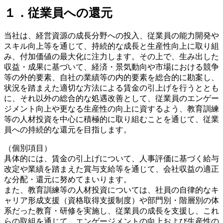
１．従業員への還元
当社は、経営資源の成長分野への投入、従業員の能力開発や
スキル向上等を通じて、持続的な成長と生産性向上に取り組
み、付加価値の最大化に注力します。その上で、生み出した
収益・成果に基づいて、経済・景気動向や市場における競争
等の外的要素、自社の業績等の内的要素を総合的に勘案し、
状況を踏まえた適切な方法による賃金の引上げを行うととも
に、それ以外の総合的な処遇改善として、従業員のエンゲー
ジメント向上や更なる生産性の向上に資するよう、教育訓練
等の人材投資を中心に積極的に取り組むことを通じて、従業
員への持続的な還元を目指します。
（個別項目）
具体的には、賃金の引上げについて、人事評価に基づく給与
改定や業績を踏まえた賞与支給等を通じて、会社収益の適正
な分配・還元に努めてまいります。
また、教育訓練等の人材投資については、社員の自律的なキ
ャリア形成支援（資格取得支援制度）や部門別・階層別の体
系だった教育・研修を実施し、従業員の成長を支援し、これ
らの取組を通じて、エンゲージメントの向上および生産性の