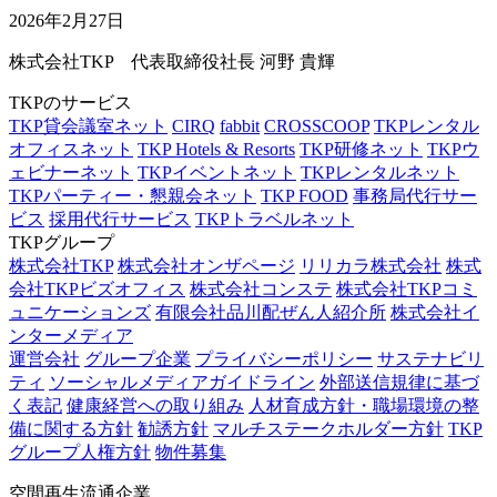
2026年2月27日
株式会社TKP 代表取締役社長 河野 貴輝
TKPのサービス
TKP貸会議室ネット
CIRQ
fabbit
CROSSCOOP
TKPレンタル
オフィスネット
TKP Hotels & Resorts
TKP研修ネット
TKPウ
ェビナーネット
TKPイベントネット
TKPレンタルネット
TKPパーティー・懇親会ネット
TKP FOOD
事務局代行サー
ビス
採用代行サービス
TKPトラベルネット
TKPグループ
株式会社TKP
株式会社オンザページ
リリカラ株式会社
株式
会社TKPビズオフィス
株式会社コンステ
株式会社TKPコミ
ュニケーションズ
有限会社品川配ぜん人紹介所
株式会社イ
ンターメディア
運営会社
グループ企業
プライバシーポリシー
サステナビリ
ティ
ソーシャルメディアガイドライン
外部送信規律に基づ
く表記
健康経営への取り組み
人材育成方針・職場環境の整
備に関する方針
勧誘方針
マルチステークホルダー方針
TKP
グループ人権方針
物件募集
空間再生流通企業