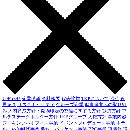
お知らせ
企業情報
会社概要
代表挨拶
TKPについて
沿革
役
員紹介
サステナビリティ
グループ企業
健康経営への取り組
み
人材育成方針・職場環境の整備に関する方針
勧誘方針
マ
ルチステークホルダー方針
TKPグループ 人権方針
事業内容
フレキシブルオフィス事業
イベントプロデュース事業
ホテ
ル・宿泊研修事業
料飲・バンケット事業
BPO事業
IR情報
IR